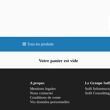
Tous les produits
Votre panier est vide
A propos
Le Groupe Solf
Mentions legales
Solfi Infrastruct
Nous contacter
Solfi Consulting
Conditions de vente
Vos données personnelles