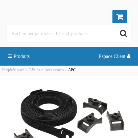
Produits
Espace Client
Périphériques
Câbles
Accessoires
APC