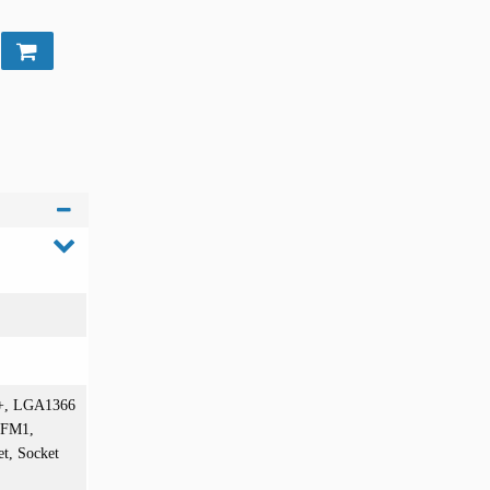
2+, LGA1366
 FM1,
t, Socket