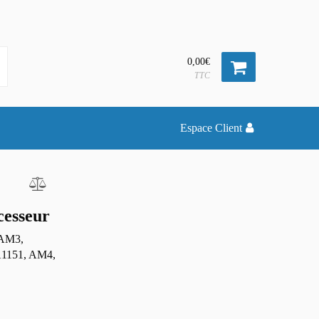
0,00€
TTC
Espace Client
cesseur
 AM3,
1151, AM4,