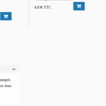
4,03€
TTC
intégrés
vez donc