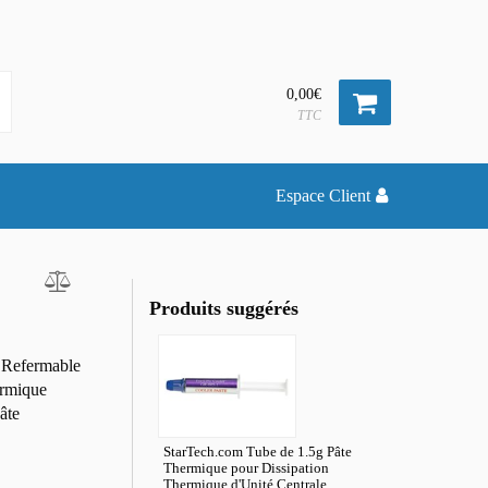
0,00€
TTC
Espace Client
Produits suggérés
s Refermable
ermique
âte
StarTech.com Tube de 1.5g Pâte
Thermique pour Dissipation
Thermique d'Unité Centrale