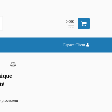
0,00€
TTC
Espace Client
mique
té
 processeur