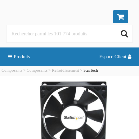
Produits
Espace Client
Composants
Composants
Refroidissement
StarTech