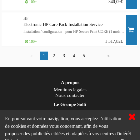
340,09€
100+
HP
Electronic HP Care Pack Installation Service
Installation / configuration - pour HP Secure Print CORE (1 mois) - 9x5
1 317,82€
100+
1
2
3
4
5
…
A propos
Mentions legales
Nous contacter
Le Groupe Solfi
Solfi Infrastructure
Solfi Consulting
En poursuivant votre navigation, vous acceptez l’utilisation
de cookies et données vous concernant, afin de vous
A propos
proposer des publicités ciblées et adaptées à vos centres d'intérêt.
Conditions de vente
Vos données personnelles