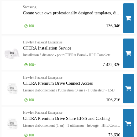
Samsung
Create your own professionally designed templates, display business content, and promote messages effortlessly across your digital displays with Samsung VXT's S Series Plan. Bring together flexible and efficient operation, faster setup and system recovery
136,04€
100+
Hewlett Packard Enterprise
CTERA Installation Service
Installation à distance - pour CTERA Portal - HPE Complete
7 422,32€
100+
Hewlett Packard Enterprise
CTERA Premium Drive Connect Access
Licence d'abonnement à l'utilisation (3 ans) - 1 utilisateur - ESD
106,21€
100+
Hewlett Packard Enterprise
CTERA Premium Drive Share EFSS and Caching
Licence d'abonnement (1 an) - 1 utilisateur - hébergé - HPE Complete
73,63€
100+