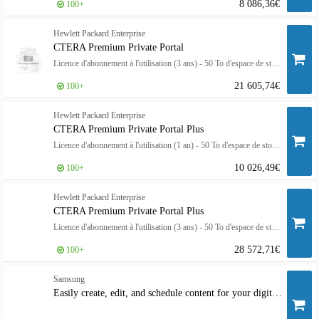
8 086,36€
100+
Hewlett Packard Enterprise
CTERA Premium Private Portal
Licence d'abonnement à l'utilisation (3 ans) - 50 To d'espace de stockage - hébergé - ESD - empilable
21 605,74€
100+
Hewlett Packard Enterprise
CTERA Premium Private Portal Plus
Licence d'abonnement à l'utilisation (1 an) - 50 To d'espace de stockage - empilable
10 026,49€
100+
Hewlett Packard Enterprise
CTERA Premium Private Portal Plus
Licence d'abonnement à l'utilisation (3 ans) - 50 To d'espace de stockage - empilable
28 572,71€
100+
Samsung
Easily create, edit, and schedule content for your digital displays with over 250 professionally designed templates and free stock images. Design content for your digital display from any device with a Chrome browser using Samsung VXT's P Series Plan. Bri