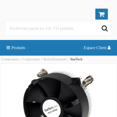
Produits
Espace Client
Composants
Composants
Refroidissement
StarTech