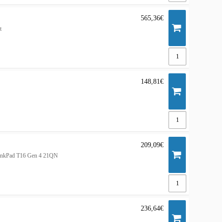
565,36€
t
148,81€
209,09€
hinkPad T16 Gen 4 21QN
236,64€