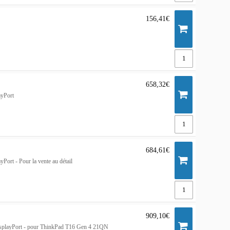
156,41€
658,32€
yPort
684,61€
rt - Pour la vente au détail
909,10€
splayPort - pour ThinkPad T16 Gen 4 21QN