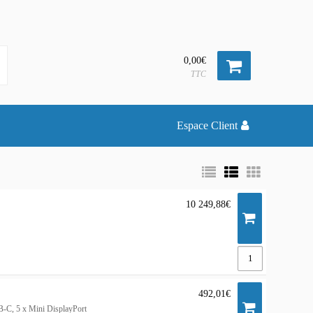
0,00€
TTC
Espace Client
10 249,88€
492,01€
-C, 5 x Mini DisplayPort