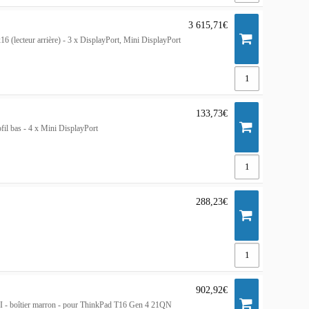
3 615,71€
(lecteur arrière) - 3 x DisplayPort, Mini DisplayPort
133,73€
l bas - 4 x Mini DisplayPort
288,23€
902,92€
 - boîtier marron - pour ThinkPad T16 Gen 4 21QN