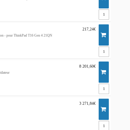
217,24€
rron - pour ThinkPad T16 Gen 4 21QN
8 201,60€
ilateur
3 271,84€