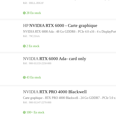
Réf.: DELL-JDG1F
28
En stock
HP
NVIDIA RTX 6000 - Carte graphique
NVIDIA RTX 6000 Ada - 48 Go GDDR6 - PCIe 4.0 x16 - 4 x DisplayPor
Réf.: 79C23AA
2
En stock
NVIDIA
RTX 6000 Ada- card only
Réf.: 900-5G133-2250-000
43
En stock
NVIDIA
RTX PRO 4000 Blackwell
Carte graphique - RTX PRO 4000 Blackwell - 24 Go GDDR7 - PCIe 5.0 x16
Réf.: 900-5G147-2270-000
100+
En stock