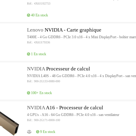
Réf.: 4X61U02753
40
En stock
Lenovo
NVIDIA - Carte graphique
T400E - 4 Go GDDR6 - PCIe 3.0 x16 - 4 x Mini DisplayPort - boîtier ma
Réf.: 4X61S79336
1
En stock
NVIDIA
Processeur de calcul
NVIDIA L40S - 48 Go GDDR6 - PCIe 4.0 x16 - 4 x DisplayPort - san vent
Réf.: 900-2G133-0080-000
100+
En stock
NVIDIA
A16 - Processeur de calcul
4 GPUs - A16 - 64 Go GDDR6 - PCIe 4.0 x16 - san ventilateur
Réf.: 900-2G171-0000-100
9
En stock