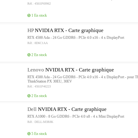
Réf.: 4X61P69962
1
En stock
HP
NVIDIA RTX - Carte graphique
RTX 4500 Ada - 24 Go GDDR6 - PCIe 4.0 x16 - 4 x DisplayPort
Réf.: 8D6C1AA
2
En stock
Lenovo
NVIDIA RTX - Carte graphique
RTX 4500 Ada - 24 Go GDDR6 - PCIe 4.0 x16 - 4 x DisplayPort - pour Th
ThinkStation PX 30EU, 30EV
Réf.: 4X61P46223
2
En stock
Dell
NVIDIA RTX - Carte graphique
RTX A1000 - 8 Go GDDR6 - PCIe 4.0 x8 - 4 x Mini DisplayPort
Réf.: DELL-M3R8K
5
En stock