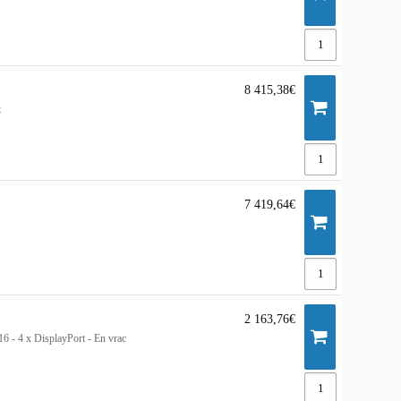
8 415,38€
t
7 419,64€
2 163,76€
 - 4 x DisplayPort - En vrac