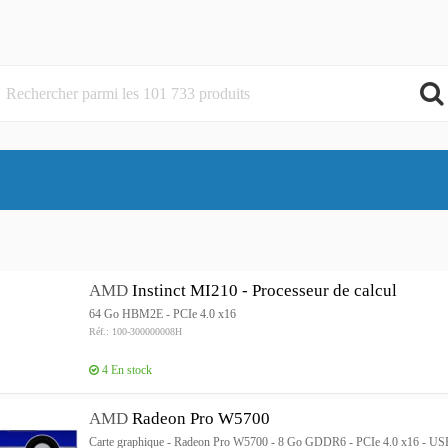
AMD
Instinct MI210 - Processeur de calcul
64 Go HBM2E - PCIe 4.0 x16
Réf.: 100-300000008H
4
En stock
AMD
Radeon Pro W5700
Carte graphique - Radeon Pro W5700 - 8 Go GDDR6 - PCIe 4.0 x16 - USB