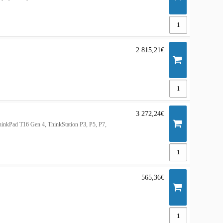
2 815,21€
3 272,24€
inkPad T16 Gen 4, ThinkStation P3, P5, P7,
565,36€