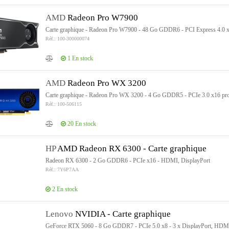
AMD
Radeon Pro W7900
Carte graphique - Radeon Pro W7900 - 48 Go GDDR6 - PCI Express 4.0 x16 
Réf.: 100-300000074
1
En stock
AMD
Radeon Pro WX 3200
Carte graphique - Radeon Pro WX 3200 - 4 Go GDDR5 - PCIe 3.0 x16 profi
Réf.: 100-506115
20
En stock
HP
AMD Radeon RX 6300 - Carte graphique
Radeon RX 6300 - 2 Go GDDR6 - PCIe x16 - HDMI, DisplayPort
Réf.: 7Y6P7AA
2
En stock
Lenovo
NVIDIA - Carte graphique
GeForce RTX 5060 - 8 Go GDDR7 - PCIe 5.0 x8 - 3 x DisplayPort, HDMI